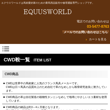
エクウスワールドは馬術愛好家のための乗馬用品販売や修理通販専門ショップです。
電話でのお問い合わせは
03-5477-8763
メールでのお問い合わせはこちら
カートを見る
CWD鞍一覧
ITEM LIST
CWD商品
CWDは世界中の馬術家に人気のフランス馬具メーカーです。
CWDは日々馬具の品質向上のため自社で革のなめしから鞍骨研究改良に努力してい
ます。
CWD商品の革は自社製造の植物性タンニンなめしで地球にやさしいエコ素材を使用
しています。
CWD商品の納品は約3～4ヶ月後となります。