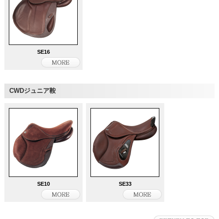
SE16
CWDジュニア鞍
SE10
SE33